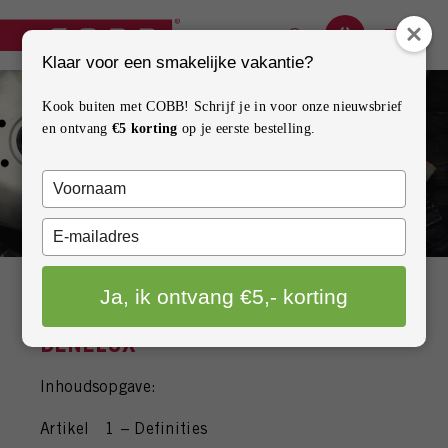
Klaar voor een smakelijke vakantie?
BARBECUES
Kook buiten met COBB! Schrijf je in voor onze nieuwsbrief
en ontvang
€5 korting
op je eerste bestelling.
ACCESSOIRES
Typ
ONDERDELEN
je
naam
Typ
INSPIRATIE
in
je
e-
Ja, ik ontvang €5,- korting
mailadres
HOW TO
ALGEMENE VOORWAARDEN COBB
in
BENELUX
CONTACT
Inhoudsopgave:
VERKOOPPUNTEN
Artikel 1 – Definities