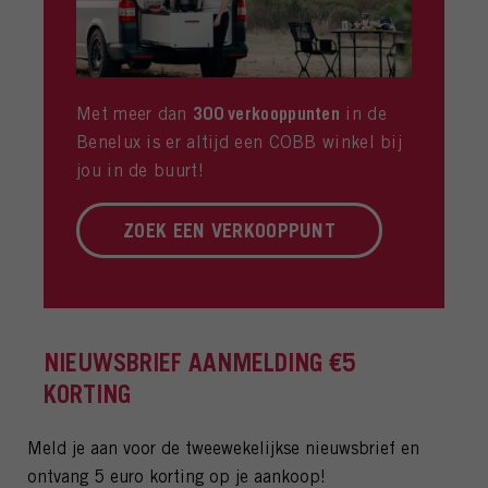
300 verkooppunten
Met meer dan
in de
Benelux is er altijd een COBB winkel bij
jou in de buurt!
ZOEK EEN VERKOOPPUNT
NIEUWSBRIEF AANMELDING €5
KORTING
Meld je aan voor de tweewekelijkse nieuwsbrief en
ontvang 5 euro korting op je aankoop!