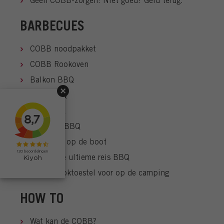
Geen COBB-zorgen: Niet goed? Geld terug.
BARBECUES
COBB noodpakket
COBB Rookoven
Balkon BBQ
Tafel BBQ
Mini BBQ
Camping BBQ
BBQ voor op de boot
COBB: De ultieme reis BBQ
COBB kooktoestel voor op de camping
HOW TO
Wat kan de COBB?