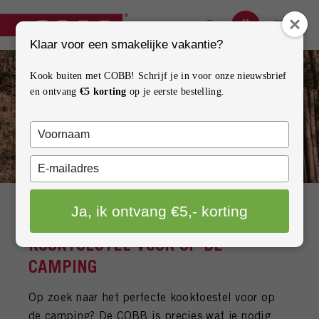
Klaar voor een smakelijke vakantie?
BARBECUES
Kook buiten met COBB! Schrijf je in voor onze nieuwsbrief
en ontvang
€5 korting
op je eerste bestelling.
ACCESSOIRES
Typ
ONDERDELEN
je
naam
Typ
INSPIRATIE
in
je
e-
Ja, ik ontvang €5,- korting
mailadres
HOW TO
DE COBB: HET ULTIEME
in
KOOKTOESTEL VOOR OP DE
CONTACT
CAMPING
VERKOOPPUNTEN
Op zoek naar het perfecte kooktoestel voor op
de camping? De COBB is precies wat je nodig