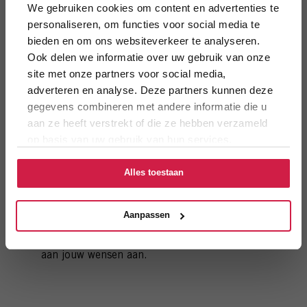
We gebruiken cookies om content en advertenties te
personaliseren, om functies voor social media te
bieden en om ons websiteverkeer te analyseren.
WAAROM DE COBB KOOKTOESTEL
Ook delen we informatie over uw gebruik van onze
CAMPING JOUW IDEALE KEUZE IS
site met onze partners voor social media,
adverteren en analyse. Deze partners kunnen deze
gegevens combineren met andere informatie die u
aan ze heeft verstrekt of die ze hebben verzameld
Veilig in Gebruik:
Wordt niet heet aan de
op basis van uw gebruik van hun services.
onderkant, geen brandplekken of schade.
Lichtgewicht en Draagbaar:
Ideaal voor onderweg,
Alles toestaan
makkelijk mee te nemen.
Veelzijdig:
Geschikt voor grillen, wokken,
Aanpassen
bakken, braden en roken.
Keuze uit Houtskool of Gas:
Pas je kookervaring
aan jouw wensen aan.