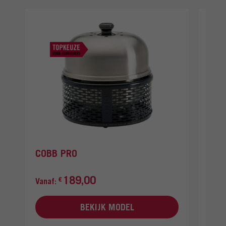
COBB PRO
COB
189,00
23
€
€
Vanaf:
BEKIJK MODEL