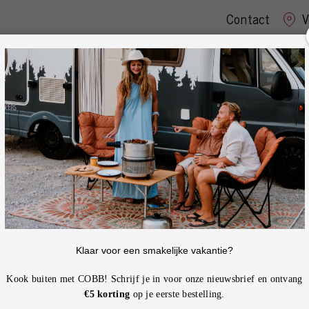
Contact
V
ECUES
ACCESSOIRES
ONDERDELEN
en (5+1 gratis)
M WEGWERPKOMMEN (5
99
€
.00
Klaar voor een smakelijke vakantie?
Kook buiten met COBB! Schrijf je in voor onze nieuwsbrief en ontvang
Gratis verzending vanaf
€5 korting
op je eerste bestelling.
Voor 16:00 besteld, de