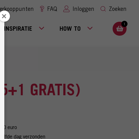
erkooppunten
FAQ
Inloggen
Zoeken
1
INSPIRATIE
HOW TO
+1 GRATIS)
 50 euro
zelfde dag verzonden