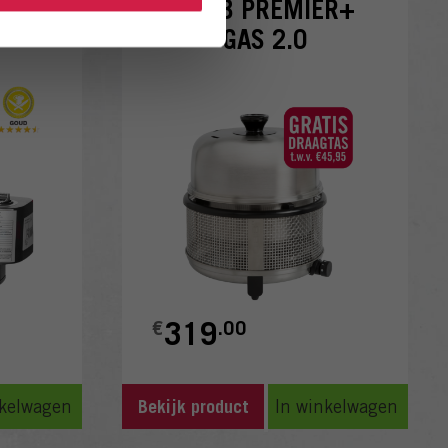
AS
COBB PREMIER+
T
GAS 2.0
319
€
.00
nkelwagen
In winkelwagen
Bekijk product