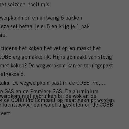
 het seizoen nooit mis!
gwerpkommen en ontvang 6 pakken
e set betaal je er 5 en krijg je 1 pak
au.
ijdens het koken het vet op en maakt het
BB erg gemakkelijk. Hij is gemaakt van stevig
 met koken? De wegwerpkom kan er zo uitgepakt
 afgekoeld.
tuks
. De wegwerpkom past in de COBB Pro,
 Pro GAS en de Premier+ GAS. De aluminium
werpkom niet gebruiken bij de wok en de
r de COBB Pro Compact op maat geknipt worden.
e luchttoevoer dan wordt afgesloten en de COBB
eert.