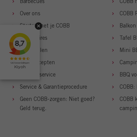
Barbecues
COBB n
Over ons
COBB 
Starten met je COBB
Balkon
Accessoires
Tafel 
Onderdelen
Mini B
BBQ Recepten
Campi
Klantenservice
BBQ vo
Service & Garantieprocedure
COBB: 
Geen COBB-zorgen: Niet goed?
COBB k
Geld terug.
campi