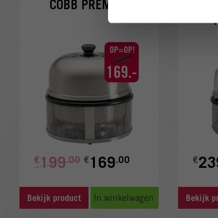
COBB PREMIER
COB
199
169
23
€
.00
€
.00
€
In winkelwagen
Bekijk product
Bekijk p