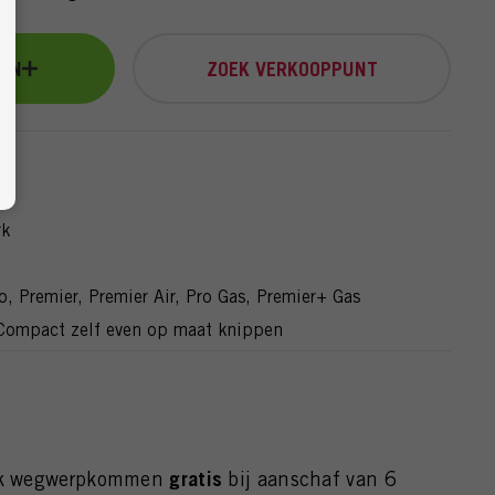
GEN
ZOEK VERKOOPPUNT
rk
, Premier, Premier Air, Pro Gas, Premier+ Gas
Compact zelf even op maat knippen
k wegwerpkommen
gratis
bij aanschaf van 6