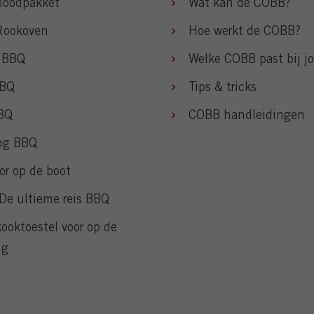
oodpakket
Wat kan de COBB?
Rookoven
Hoe werkt de COBB?
 BBQ
Welke COBB past bij j
BBQ
Tips & tricks
BQ
COBB handleidingen
ng BBQ
or op de boot
De ultieme reis BBQ
ooktoestel voor op de
ng