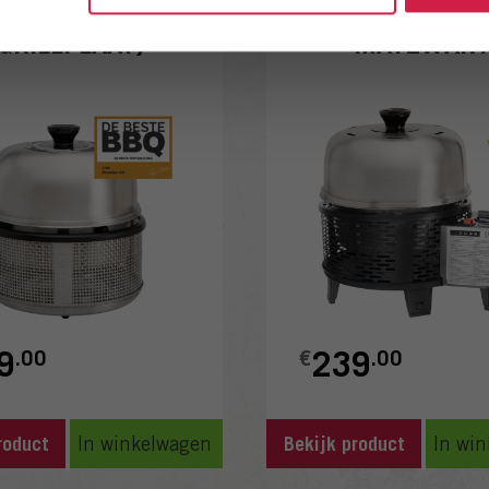
B PREMIER AIR
COBB PRO G
(GRILLPLAAT)
MATZWAR
9
239
.00
€
.00
In winkelwagen
In wi
roduct
Bekijk product