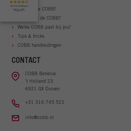
Wat kan de COBB?
Hoe werkt de COBB?
Welke COBB past bij jou?
Tips & tricks
COBB handleidingen
CONTACT
COBB Benelux
't Holland 23
6921 GX Duiven
+31 316 745 522
info@cobb.nl