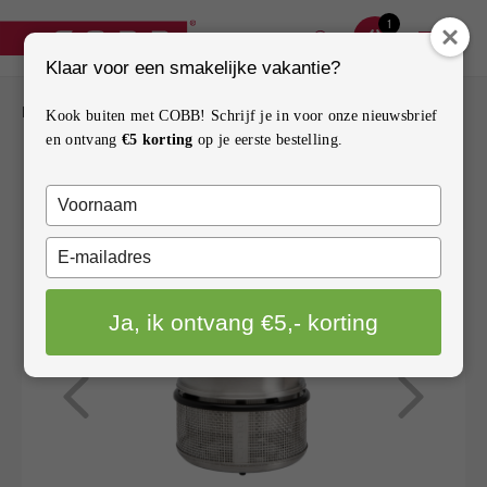
1
Klaar voor een smakelijke vakantie?
BARBECUES
BARBECUES
Kook buiten met COBB! Schrijf je in voor onze nieuwsbrief
COBB PREMIER AIR
en ontvang
€5 korting
op je eerste bestelling.
ACCESSOIRES
(GRILLPLAAT)
Typ
ONDERDELEN
je
naam
Typ
INSPIRATIE
in
je
e-
Ja, ik ontvang €5,- korting
mailadres
HOW TO
in
CONTACT
VERKOOPPUNTEN