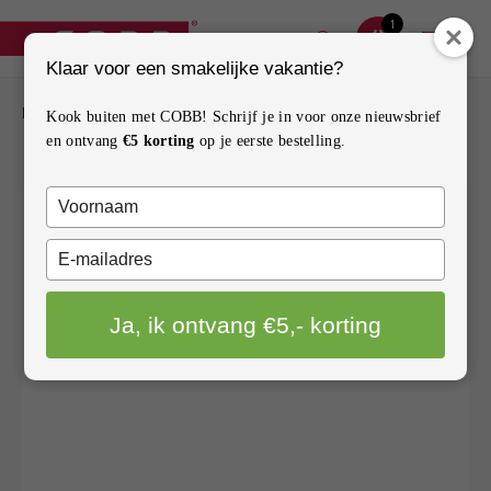
1
Klaar voor een smakelijke vakantie?
BARBECUES
BARBECUES
Kook buiten met COBB! Schrijf je in voor onze nieuwsbrief
COBB ROOSTER
en ontvang
€5 korting
op je eerste bestelling.
ACCESSOIRES
Typ
ONDERDELEN
je
naam
Typ
INSPIRATIE
in
je
e-
Ja, ik ontvang €5,- korting
mailadres
HOW TO
in
CONTACT
VERKOOPPUNTEN