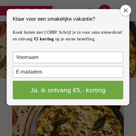
Klaar voor een smakelijke vakantie?
BARBECUES
Kook buiten met COBB! Schrijf je in voor onze nieuwsbrief
en ontvang
€5 korting
op je eerste bestelling.
ACCESSOIRES
Typ
ONDERDELEN
je
naam
Typ
INSPIRATIE
in
je
e-
Ja, ik ontvang €5,- korting
mailadres
HOW TO
TERUG NAAR OVERZICHT
in
CONTACT
VERKOOPPUNTEN